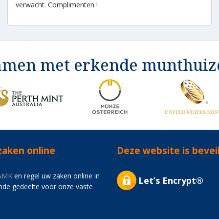
verwacht. Complimenten !
amen met erkende munthuiz
zaken online
Deze website is bevei
AMK
en regel uw zaken online in
Let’s Encrypt®
mde gedeelte voor onze vaste