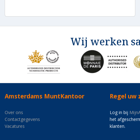
Wij werken s
Amsterdams MuntKantoor
Regel uw 
Over ons
Log in bij
Mijn
Contactgegevens
het afgescher
Vacatures
klanten.